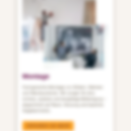
Montage
Fachgerechte Montage von Bildern, Rahmen
und Wandsystemen. Wir sorgen für eine
sichere, saubere und langlebige Befestigung –
abgestimmt auf Raum, Nutzung und bauliche
Gegebenheiten.
ERFAHREN SIE MEHR