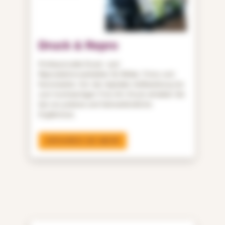
Druck & Repro
Professionelle Druck- und
Reproduktionsarbeiten für Bilder, Fotos und
Kunstwerke. Von der digitalen Aufbereitung bis
zum hochwertigen Fine-Art-Druck erhalten Sie
bei uns präzise und farbverbindliche
Ergebnisse.
ERFAHREN SIE MEHR