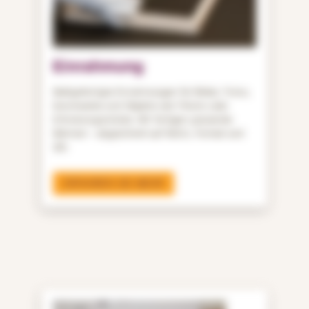
Einrahmung
Maßgefertigte Einrahmungen für Bilder, Fotos,
Kunstwerke und Objekte wie Trikots oder
Erinnerungsstücke. Wir fertigen passende
Rahmen – abgestimmt auf Motiv, Format und
Stil.
ERFAHREN SIE MEHR